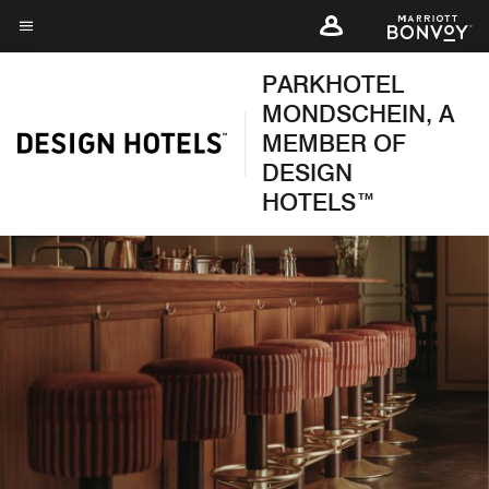
Skip
to
Texto del menú
main
PARKHOTEL
content
MONDSCHEIN, A
MEMBER OF
DESIGN
HOTELS™