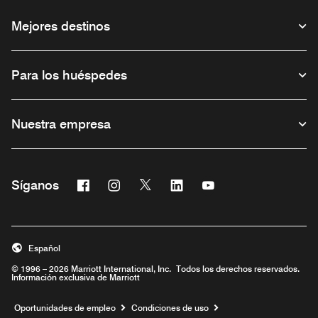
Mejores destinos
Para los huéspedes
Nuestra empresa
Facebook
Instagram
Twitter
Linkedin
Youtube
Síganos
Abre una ventana nueva
Abre una ventana nueva
Abre una ventana nueva
Abre una ventana nueva
Abre una ventana nu
Español
© 1996 – 2026 Marriott International, Inc. Todos los derechos reservados.
Información exclusiva de Marriott
Abre una ventana nueva
Oportunidades de empleo
Condiciones de uso