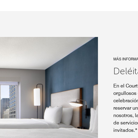
MÁS INFORM
Deléit
En el Cour
orgullosos 
celebració
reservar u
nosotros, l
de servicio
invitados.*