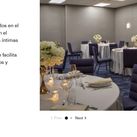
dos en el
 el
 íntimas
facilita
os y
Prev
Next