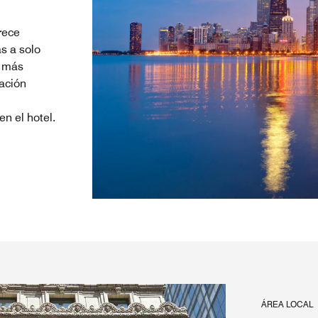
rece
s a solo
s más
ación
n el hotel.
ÁREA LOCAL