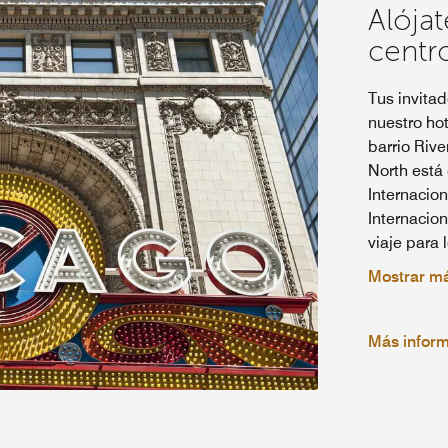
Alójat
centr
Tus invitad
nuestro hot
barrio Riv
North está
Internacio
Internacion
viaje para 
Mostrar m
Más infor