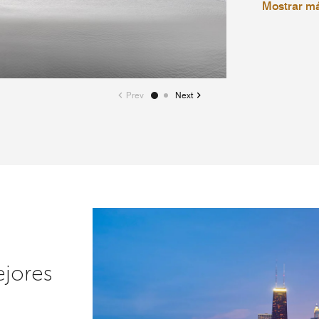
Mostrar m
Prev
Next
ejores