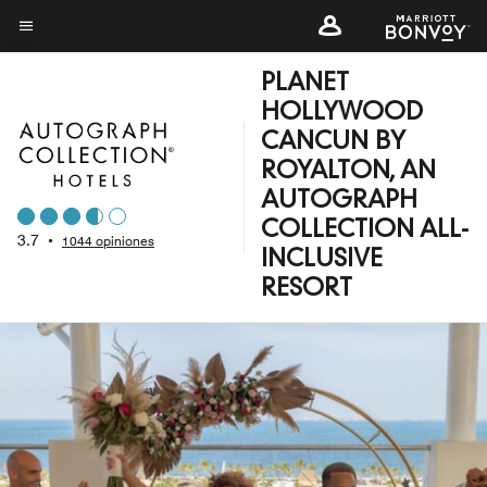
Skip
to
Texto del menú
main
PLANET
content
HOLLYWOOD
CANCUN BY
ROYALTON, AN
AUTOGRAPH
COLLECTION ALL-
3.7
•
1044 opiniones
INCLUSIVE
RESORT