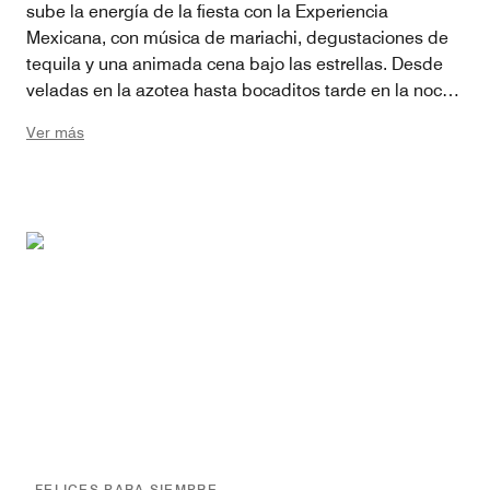
sube la energía de la fiesta con la Experiencia
Mexicana, con música de mariachi, degustaciones de
tequila y una animada cena bajo las estrellas. Desde
veladas en la azotea hasta bocaditos tarde en la noche
que mantienen la celebración, cada elemento está
Ver más
diseñado para reflejar tu historia de amor única.
FELICES PARA SIEMPRE