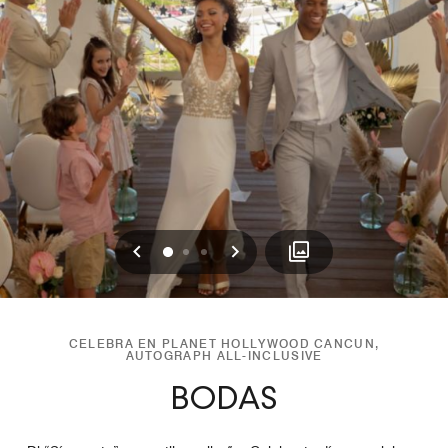
Anterior
Siguiente
0
1
2
CELEBRA EN PLANET HOLLYWOOD CANCUN,
AUTOGRAPH ALL-INCLUSIVE
BODAS