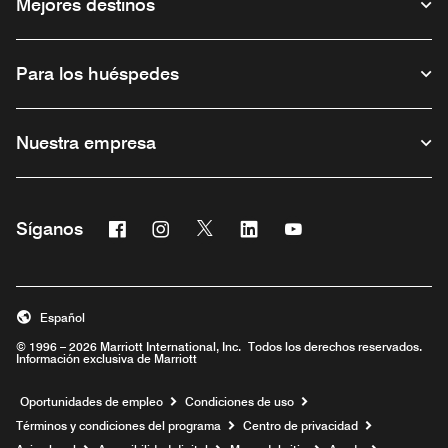
Mejores destinos
Para los huéspedes
Nuestra empresa
Facebook
Instagram
Twitter
Linkedin
Youtube
Síganos
Abre una ventana nueva
Abre una ventana nueva
Abre una ventana nueva
Abre una ventana nueva
Abre una ventana nu
Español
© 1996 – 2026 Marriott International, Inc. Todos los derechos reservados.
Información exclusiva de Marriott
Abre una ventana nueva
Oportunidades de empleo
Condiciones de uso
Términos y condiciones del programa
Centro de privacidad