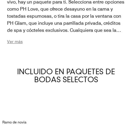
vivo, hay un paquete para ti. Selecciona entre opciones
como PH Love, que ofrece desayuno en la cama y
tostadas espumosas, o tira la casa por la ventana con
PH Glam, que incluye una parrillada privada, créditos
de spa y cócteles exclusivos. Cualquiera que sea la
forma en que celebres, tú y tus invitados se sentirán
Ver más
como la realeza de Hollywood desde la escena inicial
hasta el baile final.
INCLUIDO EN PAQUETES DE
BODAS SELECTOS
Ramo de novia