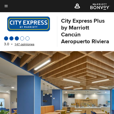
Skip
to
Texto del menú
main
City Express Plus
content
by Marriott
Cancún
Aeropuerto Riviera
3.0
•
147 opiniones