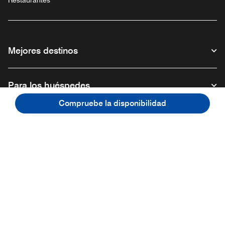
Mejores destinos
Para los huéspedes
Compruebe la disponibilidad
Nuestra empresa
Facebook
Instagram
Twitter
Linkedin
Youtube
Síganos
Abre una ventana nueva
Abre una ventana nueva
Abre una ventana nueva
Abre una ventana nueva
Abre una ventana nu
Español
© 1996 – 2026 Marriott International, Inc. Todos los derechos reservados.