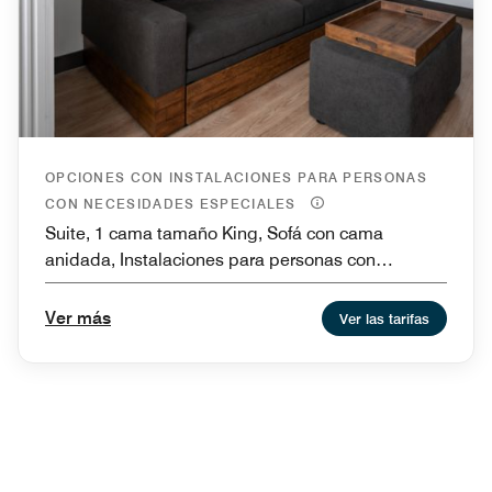
OPCIONES CON INSTALACIONES PARA PERSONAS
CON NECESIDADES ESPECIALES
Suite, 1 cama tamaño King, Sofá con cama
anidada, Instalaciones para personas con
necesidades especiales de movilidad y bañera,
Instalaciones para personas con necesidades
Ver más
Ver las tarifas
especiales de movilidad y ducha con acceso para
sillas de ruedas