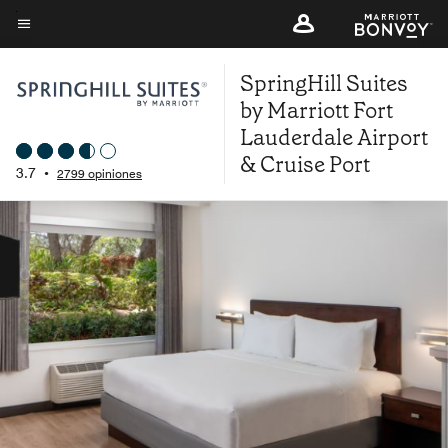
Skip
to
Texto del menú
main
SpringHill Suites
content
by Marriott Fort
Lauderdale Airport
& Cruise Port
3.7
•
2799 opiniones