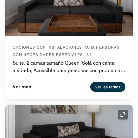
OPCIONES CON INSTALACIONES PARA PERSONAS
CON NECESIDADES ESPECIALES
Suite, 2 camas tamaño Queen, Sofá con cama
anidada, Accesible para personas con problemas
de audición, Instalaciones para personas con
necesidades especiales de movilidad y bañera
Ver más
Ver las tarifas
Icono 