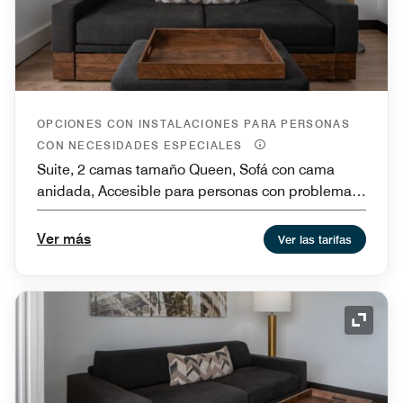
OPCIONES CON INSTALACIONES PARA PERSONAS
CON NECESIDADES ESPECIALES
Suite, 2 camas tamaño Queen, Sofá con cama
anidada, Accesible para personas con problemas
de audición, Instalaciones para personas con
necesidades especiales de movilidad y bañera,
Ver más
Ver las tarifas
Instalaciones para personas con necesidades
especiales de movilidad y ducha con acceso para
sillas de ruedas
Icono 