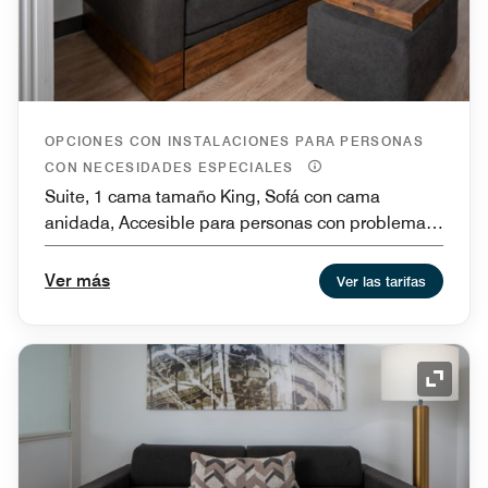
OPCIONES CON INSTALACIONES PARA PERSONAS
CON NECESIDADES ESPECIALES
Suite, 1 cama tamaño King, Sofá con cama
anidada, Accesible para personas con problemas
de audición, Instalaciones para personas con
necesidades especiales de movilidad y bañera
Ver más
Ver las tarifas
Icono 