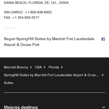
DANIA BEACH, FLORIDA, EE. UU., 33004
SIN CARGO:
+1-800-936-6925
FAX:
+1 954-929-3577
F
Seguir
SpringHill Suites by Marriott Fort Lauderdale
Airport & Cruise Port
Marriott Bonvoy
USA
Florida
SpringHill Suites by Marriott Fort Lauderdale Airport & Cruise
Port
Suites
Mejores destinos