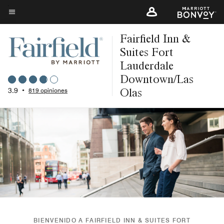
Skip
to
Texto del menú
main
Fairfield Inn &
content
Suites Fort
Lauderdale
Downtown/Las
Olas
3.9
•
819 opiniones
BIENVENIDO A FAIRFIELD INN & SUITES FORT