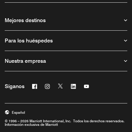
Mejores destinos
Para los huéspedes
Nuestra empresa
Facebook
Instagram
Twitter
Linkedin
Youtube
Síganos
Abre una ventana nueva
Abre una ventana nueva
Abre una ventana nueva
Abre una ventana nueva
Abre una ventana nu
Español
© 1996 – 2026 Marriott International, Inc. Todos los derechos reservados.
Información exclusiva de Marriott