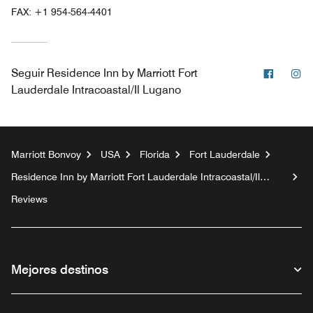
FAX:
+1 954-564-4401
Facebo
In
Seguir
Residence Inn by Marriott Fort
Lauderdale Intracoastal/Il Lugano
Marriott Bonvoy
USA
Florida
Fort Lauderdale
Residence Inn by Marriott Fort Lauderdale Intracoastal/Il
Lugano
Reviews
Mejores destinos