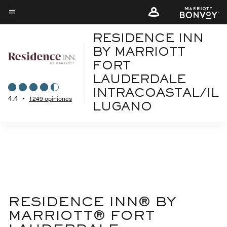
Skip
to
Texto del menú
main
RESIDENCE INN
content
BY MARRIOTT
FORT
LAUDERDALE
INTRACOASTAL/IL
4.4
•
1249 opiniones
LUGANO
RESIDENCE INN® BY
MARRIOTT® FORT