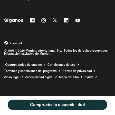
Síganos
Facebook
Instagram
Twitter
Linkedin
Youtube
Abre una ventana nueva
Abre una ventana nueva
Abre una ventana nueva
Abre una ventana nueva
Abre una ventana n
Español
© 1996 – 2026 Marriott International, Inc. Todos los derechos reservados.
Información exclusiva de Marriott
Abre una ventana nueva
Oportunidades de empleo
Condiciones de uso
Términos y condiciones del programa
Centro de privacidad
Aviso legal
Accesibilidad digital
Mapa del sitio
Ayuda
Compruebe la disponibilidad