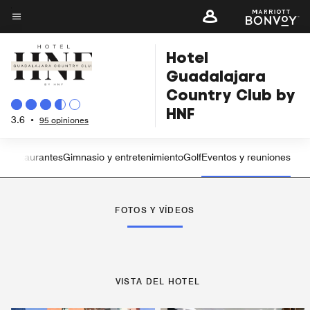
Skip
to
Texto del menú
main
Hotel
content
Guadalajara
Country Club by
HNF
3.6
•
95 opiniones
es
Restaurantes
Gimnasio y entretenimiento
Golf
Eventos y reuniones
Flecha izquierda
Fle
FOTOS Y VÍDEOS
VISTA DEL HOTEL