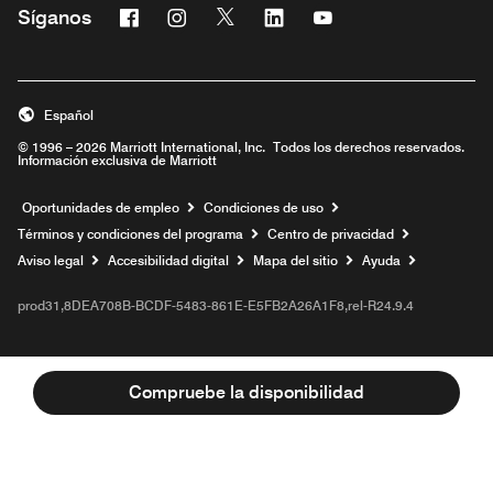
Facebook
Instagram
Twitter
Linkedin
Youtube
Síganos
Abre una ventana nueva
Abre una ventana nueva
Abre una ventana nueva
Abre una ventana nueva
Abre una ventana nu
Español
© 1996 – 2026 Marriott International, Inc. Todos los derechos reservados.
Información exclusiva de Marriott
Abre una ventana nueva
Oportunidades de empleo
Condiciones de uso
Términos y condiciones del programa
Centro de privacidad
Aviso legal
Accesibilidad digital
Mapa del sitio
Ayuda
prod31,8DEA708B-BCDF-5483-861E-E5FB2A26A1F8,rel-R24.9.4
Compruebe la disponibilidad