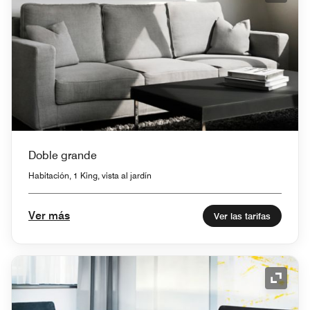
Doble grande
Habitación, 1 King, vista al jardín
Ver más
Ver las tarifas
Icono 