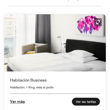
Icono 
Habitación Business
Habitación, 1 King, vista al jardín
Ver más
Ver las tarifas