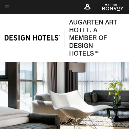
Skip
to
Texto del menú
main
AUGARTEN ART
content
HOTEL, A
MEMBER OF
DESIGN
HOTELS™