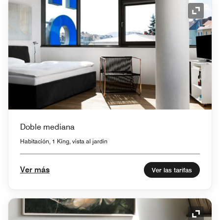
Icono 
Doble mediana
Habitación, 1 King, vista al jardín
Ver más
Ver las tarifas
Icono 