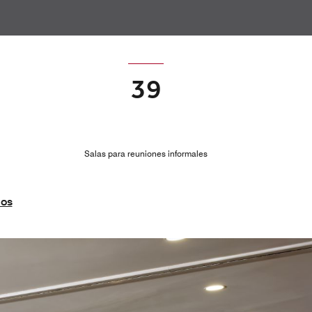
39
Salas para reuniones informales
ios