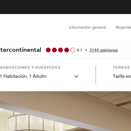
Información general
Alojami
ntercontinental
4.1
•
3144 opiniones
HABITACIONES Y HUÉSPEDES
TARIFAS
1
Habitación,
1
Adulto
Tarifa e