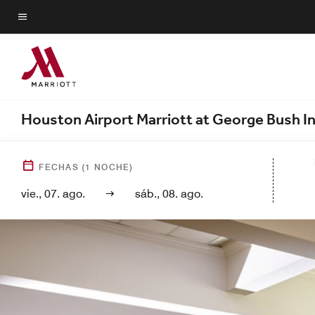
Skip
to
Texto del menú
main
content
Houston Airport Marriott at George Bush I
FECHAS
(
1
NOCHE)
vie., 07. ago.
sáb., 08. ago.