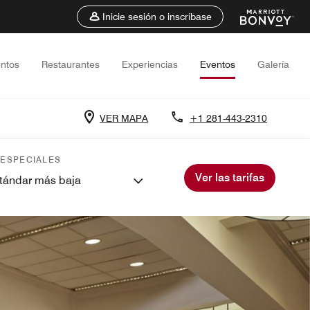
Inicie sesión o inscríbase
entos
Restaurantes
Experiencias
Eventos
Galería
VER MAPA
+1 281-443-2310
 ESPECIALES
Ver las tarifas
stándar más baja