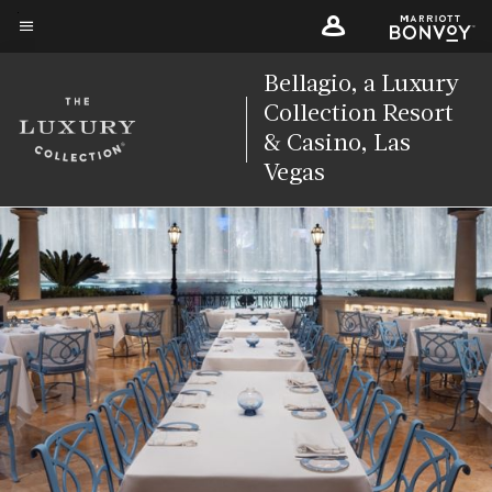
Skip
to
Texto del menú
main
Bellagio, a Luxury
content
Collection Resort
& Casino, Las
Vegas