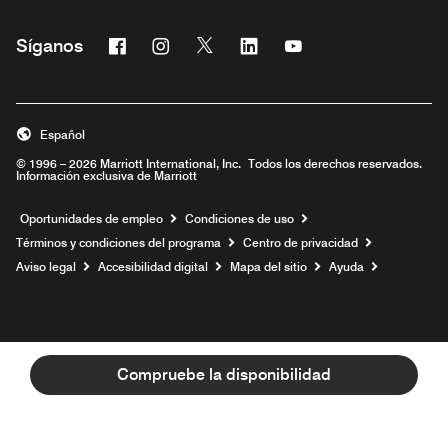
Facebook
Instagram
Twitter
Linkedin
Youtube
Síganos
Abre una ventana nueva
Abre una ventana nueva
Abre una ventana nueva
Abre una ventana nueva
Abre una ventana nu
Español
© 1996 – 2026 Marriott International, Inc. Todos los derechos reservados.
Información exclusiva de Marriott
Abre una ventana nueva
Oportunidades de empleo
Condiciones de uso
Términos y condiciones del programa
Centro de privacidad
Aviso legal
Accesibilidad digital
Mapa del sitio
Ayuda
Compruebe la disponibilidad