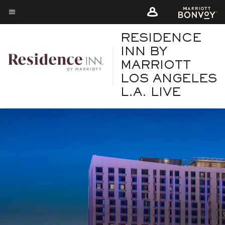
Skip
Skip
to
to
Texto del menú
main
main
RESIDENCE
content
content
INN BY
MARRIOTT
LOS ANGELES
L.A. LIVE