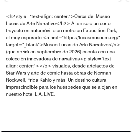
Lounge del Residence Inn El Residence Inn lounge ofrece des
Ta
<h2 style="text-align: center;">Cerca del Museo
Lucas de Arte Narrativo</h2> A tan solo un corto
trayecto en automóvil o en metro en Exposition Park,
el muy esperado <a href="https://lucasmuseum.org/"
target="_blank">Museo Lucas de Arte Narrativo</a>
(que abrirá en septiembre de 2026) cuenta con una
colección innovadora de narrativas<p style="text-
align: center;"></p> visuales, desde artefactos de
Star Wars y arte de cómic hasta obras de Norman
Rockwell, Frida Kahlo y más. Un destino cultural
imprescindible para los huéspedes que se alojan en
nuestro hotel L.A. LIVE.