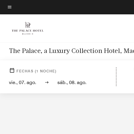
Skip
to
Texto del menú
main
content
The Palace, a Luxury Collection Hotel, Ma
Vista del hotel
Habitaciones
Suites
Serv
FECHAS
(
1
NOCHE)
vie., 07. ago.
sáb., 08. ago.