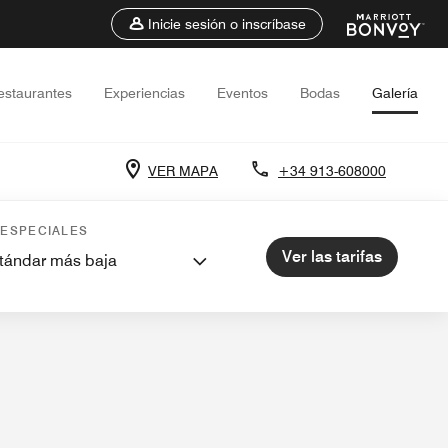
Inicie sesión o inscríbase
estaurantes
Experiencias
Eventos
Bodas
Galería
VER MAPA
+34 913-608000
 interés cercanos
Eventos y reuniones
 ESPECIALES
Ver las tarifas
stándar más baja