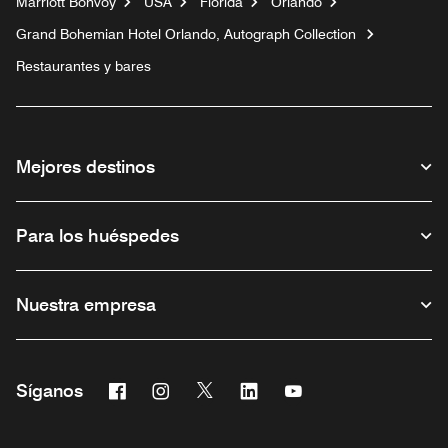
Marriott Bonvoy
USA
Florida
Orlando
Grand Bohemian Hotel Orlando, Autograph Collection
Restaurantes y bares
Mejores destinos
Para los huéspedes
Nuestra empresa
Facebook
Instagram
Twitter
Linkedin
Youtube
Síganos
Abre una ventana nueva
Abre una ventana nueva
Abre una ventana nueva
Abre una ventana nueva
Abre una ventana nu