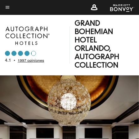
Skip
to
Texto del menú
main
GRAND
content
BOHEMIAN
HOTEL
ORLANDO,
AUTOGRAPH
4.1
•
1997 opiniones
COLLECTION