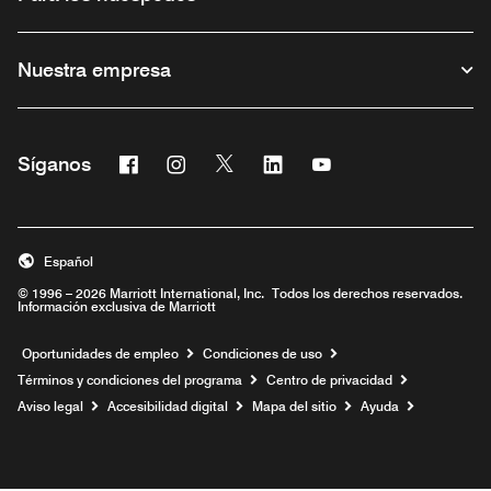
Nuestra empresa
Facebook
Instagram
Twitter
Linkedin
Youtube
Síganos
Abre una ventana nueva
Abre una ventana nueva
Abre una ventana nueva
Abre una ventana nueva
Abre una ventana nu
Español
© 1996 – 2026 Marriott International, Inc. Todos los derechos reservados.
Información exclusiva de Marriott
Abre una ventana nueva
Oportunidades de empleo
Condiciones de uso
Términos y condiciones del programa
Centro de privacidad
Aviso legal
Accesibilidad digital
Mapa del sitio
Ayuda