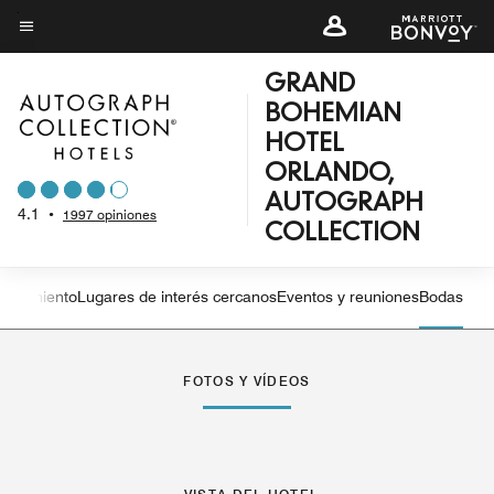
Skip
to
Texto del menú
main
GRAND
content
BOHEMIAN
HOTEL
ORLANDO,
AUTOGRAPH
4.1
•
1997 opiniones
COLLECTION
etenimiento
Lugares de interés cercanos
Eventos y reuniones
Bodas
Flecha izquierda
Fle
FOTOS Y VÍDEOS