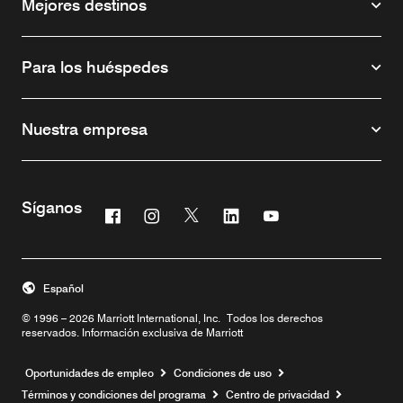
Mejores destinos
Para los huéspedes
Nuestra empresa
Síganos
Facebook
Instagram
Twitter
Linkedin
Youtube
Abre una ventana nueva
Abre una ventana nueva
Abre una ventana nueva
Abre una ventana nueva
Abre una ventana n
Español
© 1996 – 2026 Marriott International, Inc. Todos los derechos
reservados. Información exclusiva de Marriott
Abre una ventana nueva
Oportunidades de empleo
Condiciones de uso
Términos y condiciones del programa
Centro de privacidad