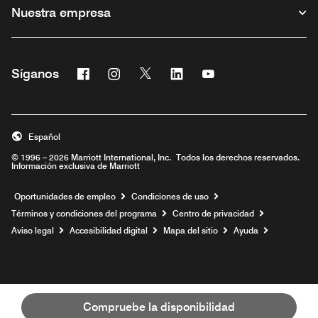
Nuestra empresa
Facebook
Instagram
Twitter
Linkedin
Youtube
Síganos
Abre una ventana nueva
Abre una ventana nueva
Abre una ventana nueva
Abre una ventana nueva
Abre una ventana nu
Español
© 1996 – 2026 Marriott International, Inc. Todos los derechos reservados.
Información exclusiva de Marriott
Abre una ventana nueva
Oportunidades de empleo
Condiciones de uso
Términos y condiciones del programa
Centro de privacidad
Aviso legal
Accesibilidad digital
Mapa del sitio
Ayuda
Compruebe la disponibilidad