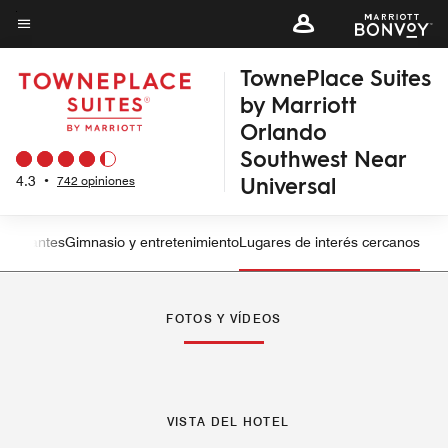
Skip
to
Texto del menú
main
TownePlace Suites
content
by Marriott
Orlando
Southwest Near
Universal
4.3
•
742 opiniones
staurantes
Gimnasio y entretenimiento
Lugares de interés cercanos
Flecha izquierda
Fle
FOTOS Y VÍDEOS
VISTA DEL HOTEL