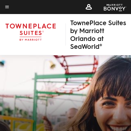
Skip
Skip
to
to
Texto del menú
main
main
TownePlace Suites
content
content
by Marriott
Orlando at
SeaWorld®