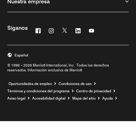
Nuestra empresa
Síganos
Facebook
Instagram
Twitter
Linkedin
Youtube
Abre una ventana nueva
Abre una ventana nueva
Abre una ventana nueva
Abre una ventana nueva
Abre una ventana n
Español
© 1996 – 2026 Marriott International, Inc. Todos los derechos
reservados. Información exclusiva de Marriott
Abre una ventana nueva
Oportunidades de empleo
Condiciones de uso
Términos y condiciones del programa
Centro de privacidad
Aviso legal
Accesibilidad digital
Mapa del sitio
Ayuda