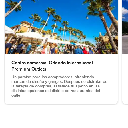
Centro comercial Orlando International
Premium Outlets
Un paraíso para los compradores, ofreciendo
marcas de diseño y gangas. Después de disfrutar de
la terapia de compras, satisface tu apetito en las
distintas opciones del distrito de restaurantes del
outlet.
Tiendas de compras en Orlando Centro comercial Orlando Inte
Ce