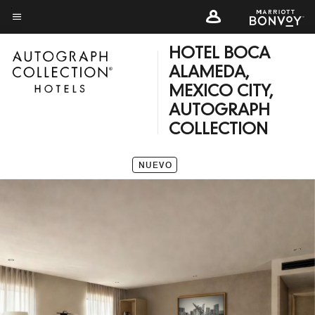
Skip
to
Texto del menú
main
HOTEL BOCA
content
ALAMEDA,
MEXICO CITY,
AUTOGRAPH
COLLECTION
NUEVO