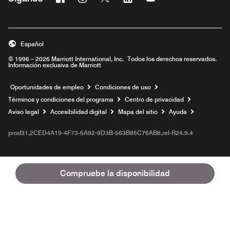
Abre una ventana nueva
Abre una ventana nueva
Abre una ventana nueva
Abre una ventana nueva
Abre una ventana nu
Español
© 1996 – 2026 Marriott International, Inc. Todos los derechos reservados.
Información exclusiva de Marriott
Abre una ventana nueva
Oportunidades de empleo
Condiciones de uso
Términos y condiciones del programa
Centro de privacidad
Aviso legal
Accesibilidad digital
Mapa del sitio
Ayuda
prod31,2CED4A19-4F73-5A92-9D3B-563B85C76AB6,rel-R24.9.4
Compruebe la disponibilidad