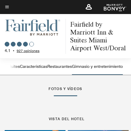
Skip
to
Texto del menú
main
Fairfield by
content
Marriott Inn &
Suites Miami
Airport West/Doral
4.1
•
927 opiniones
iones
Suites
Características
Restaurantes
Gimnasio y entretenimiento
Flecha izquierda
Fle
FOTOS Y VÍDEOS
VISTA DEL HOTEL