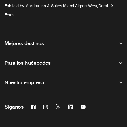
Fairfield by Marriott Inn & Suites Miami Airport West/Doral
Fotos
Mejores destinos
Para los huéspedes
Nuestra empresa
Facebook
Instagram
Twitter
Linkedin
Youtube
Síganos
Abre una ventana nueva
Abre una ventana nueva
Abre una ventana nueva
Abre una ventana nueva
Abre una ventana nu