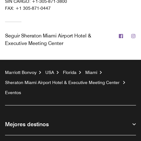
SIN CARGO:
+1-305-871-3800
FAX:
+1 305-871-0447
Facebo
In
Seguir
Sheraton Miami Airport Hotel &
Executive Meeting Center
Marriott Bonvoy
USA
Florida
Miami
Sheraton Miami Airport Hotel & Executive Meeting Center
Eventos
Mejores destinos