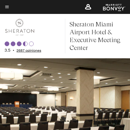
Skip
to
Texto del menú
main
Sheraton Miami
content
Airport Hotel &
Executive Meeting
Center
3.5
•
2687 opiniones