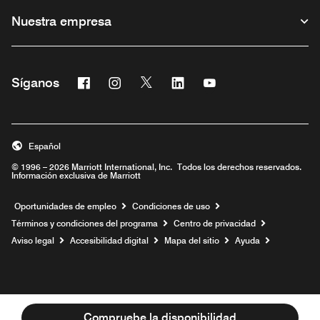
Nuestra empresa
Facebook
Instagram
Twitter
Linkedin
Youtube
Síganos
Abre una ventana nueva
Abre una ventana nueva
Abre una ventana nueva
Abre una ventana nueva
Abre una ventana nu
Español
© 1996 – 2026 Marriott International, Inc. Todos los derechos reservados.
Información exclusiva de Marriott
Abre una ventana nueva
Oportunidades de empleo
Condiciones de uso
Términos y condiciones del programa
Centro de privacidad
Aviso legal
Accesibilidad digital
Mapa del sitio
Ayuda
Compruebe la disponibilidad