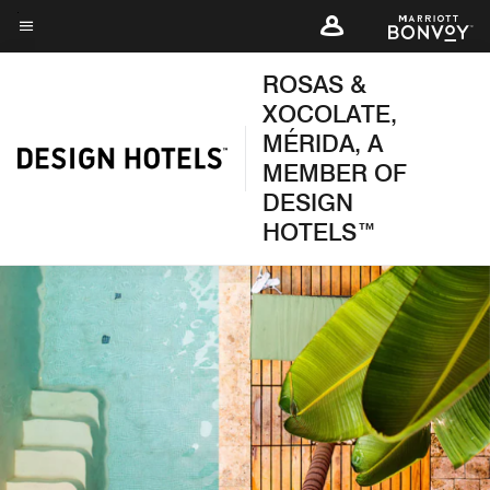
Skip
to
Texto del menú
main
ROSAS &
content
XOCOLATE,
MÉRIDA, A
MEMBER OF
DESIGN
HOTELS™