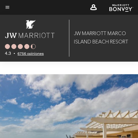
Skip
to
Texto del menú
main
content
JW MARRIOTT MARCO
ISLAND BEACH RESORT
4.3
•
6756 opiniones