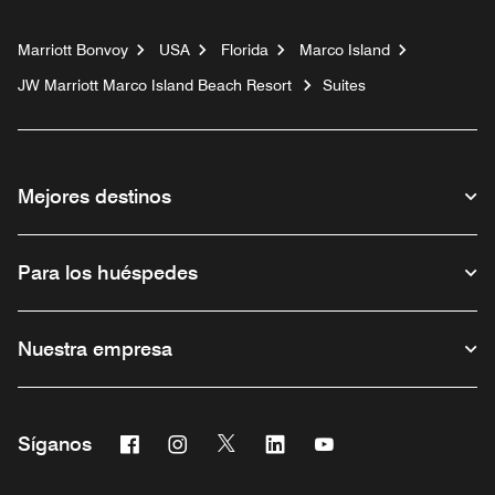
Marriott Bonvoy
USA
Florida
Marco Island
JW Marriott Marco Island Beach Resort
Suites
Mejores destinos
Para los huéspedes
Nuestra empresa
Facebook
Instagram
Twitter
Linkedin
Youtube
Síganos
Abre una ventana nueva
Abre una ventana nueva
Abre una ventana nueva
Abre una ventana nueva
Abre una ventana nu