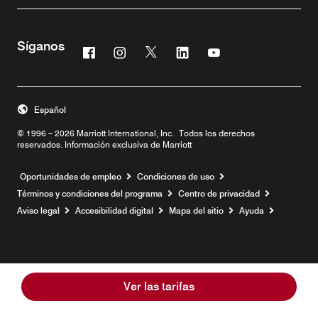
Síganos
Facebook
Instagram
Twitter
Linkedin
Youtube
Abre una ventana nueva
Abre una ventana nueva
Abre una ventana nueva
Abre una ventana nueva
Abre una ventana n
Español
© 1996 – 2026 Marriott International, Inc. Todos los derechos
reservados. Información exclusiva de Marriott
Abre una ventana nueva
Oportunidades de empleo
Condiciones de uso
Términos y condiciones del programa
Centro de privacidad
Aviso legal
Accesibilidad digital
Mapa del sitio
Ayuda
Ver las tarifas