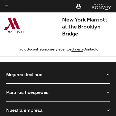
Skip
Skip
to
to
Texto del menú
main
New York Marriott
main
content
content
at the Brooklyn
Bridge
Inicio
Bodas
Reuniones y eventos
Galería
Contacto
Mejores destinos
Para los huéspedes
Nuestra empresa