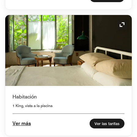
Icono 
Habitación
1 King, vista a la piscina
Ver más
Ver las tarifas