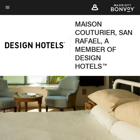
Skip
to
Texto del menú
main
MAISON
content
COUTURIER, SAN
RAFAEL, A
MEMBER OF
DESIGN
HOTELS™