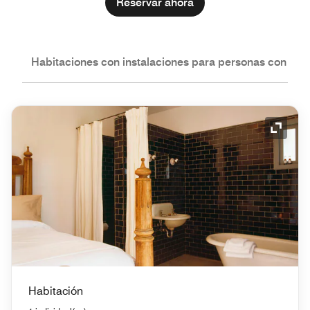
Reservar ahora
nes
Habitaciones con instalaciones para personas con nec
Icono 
Habitación