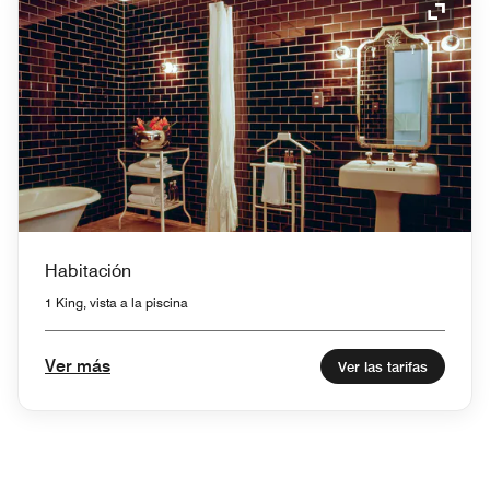
Icono 
Habitación
1 King, vista a la piscina
Ver más
Ver las tarifas