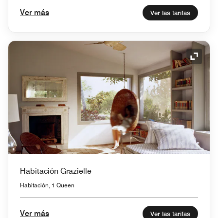
Ver más
Ver las tarifas
Icono 
Habitación Grazielle
Habitación, 1 Queen
Ver más
Ver las tarifas