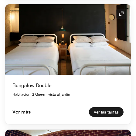
Icono 
Bungalow Double
Habitación, 2 Queen, vista al jardín
Ver más
Ver las tarifas