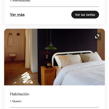
1 individual(es)
Ver más
Ver las tarifas
Icono 
Habitación
1 Queen