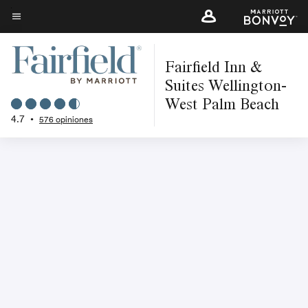
Skip
to
Texto del menú
main
Fairfield Inn &
content
Suites Wellington-
West Palm Beach
4.7
•
576 opiniones