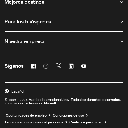
Mejores destinos
Para los huéspedes
Nuestra empresa
Facebook
Instagram
Twitter
Linkedin
Youtube
Síganos
Abre una ventana nueva
Abre una ventana nueva
Abre una ventana nueva
Abre una ventana nueva
Abre una ventana nu
Español
© 1996 – 2026 Marriott International, Inc. Todos los derechos reservados.
Información exclusiva de Marriott
Abre una ventana nueva
Oportunidades de empleo
Condiciones de uso
Términos y condiciones del programa
Centro de privacidad