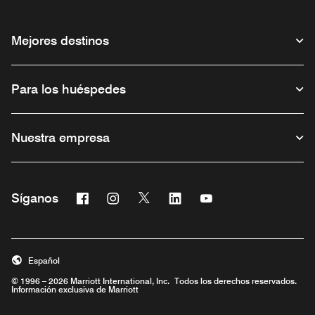
Mejores destinos
Para los huéspedes
Nuestra empresa
Facebook
Instagram
Twitter
Linkedin
Youtube
Síganos
Abre una ventana nueva
Abre una ventana nueva
Abre una ventana nueva
Abre una ventana nueva
Abre una ventana nu
Español
© 1996 – 2026 Marriott International, Inc. Todos los derechos reservados.
Información exclusiva de Marriott