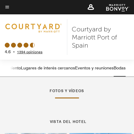
Skip
to
Texto del menú
main
Courtyard by
content
Marriott Port of
Spain
4.6
•
1394 opiniones
etenimiento
Lugares de interés cercanos
Eventos y reuniones
Bodas
Flecha izquierda
Fle
FOTOS Y VÍDEOS
VISTA DEL HOTEL