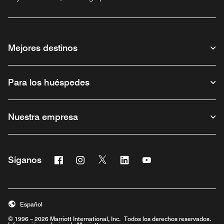
& Casino
Mejores destinos
Para los huéspedes
Nuestra empresa
Facebook
Instagram
Twitter
Linkedin
Youtube
Síganos
Abre una ventana nueva
Abre una ventana nueva
Abre una ventana nueva
Abre una ventana nueva
Abre una ventana nu
Español
© 1996 – 2026 Marriott International, Inc. Todos los derechos reservados.