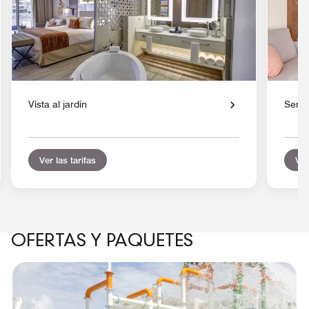
Vista al jardín
Servi
Ver las tarifas
Ver
OFERTAS Y PAQUETES