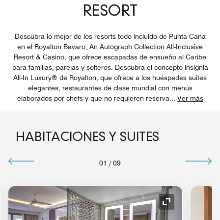
RESORT
Descubra lo mejor de los resorts todo incluido de Punta Cana
en el Royalton Bavaro, An Autograph Collection All-Inclusive
Resort & Casino, que ofrece escapadas de ensueño al Caribe
para familias, parejas y solteros. Descubra el concepto insignia
All-In Luxury® de Royalton, que ofrece a los huéspedes suites
elegantes, restaurantes de clase mundial con menús
elaborados por chefs y que no requieren reserva
...
Ver más
HABITACIONES Y SUITES
01
/
09
o de expansión
Icono de expan