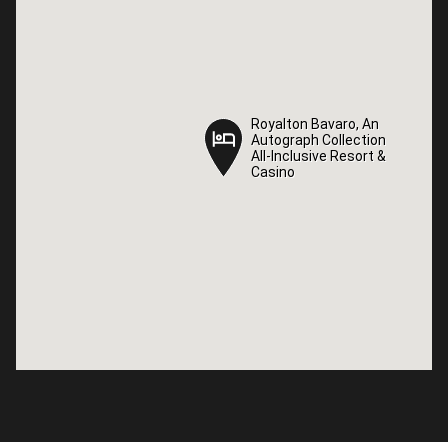
Royalton Bavaro, An
Royalton Bavaro, An
Autograph Collection
Autograph Collection
All-Inclusive Resort &
All-Inclusive Resort &
Casino
Casino