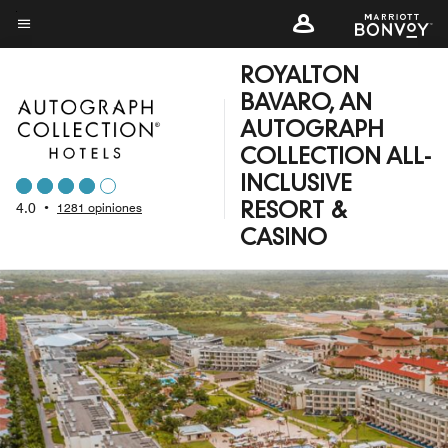
Skip
to
Texto del menú
main
ROYALTON
content
BAVARO, AN
AUTOGRAPH
COLLECTION ALL-
INCLUSIVE
4.0
•
1281 opiniones
RESORT &
CASINO