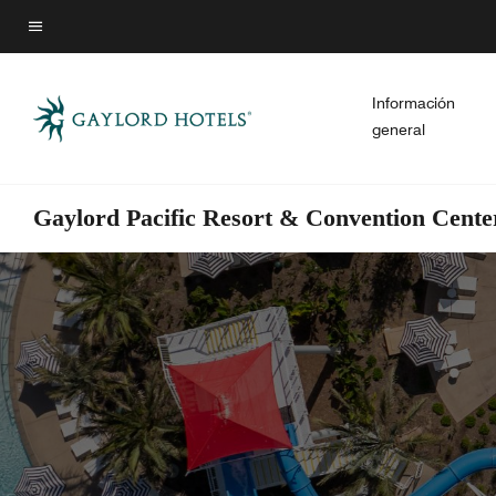
Skip
Skip
to
to
Texto del menú
main
main
content
content
Información
general
Gaylord Pacific Resort & Convention Cente