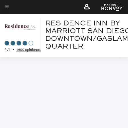
Skip
to
Texto del menú
main
RESIDENCE INN BY
content
MARRIOTT SAN DIEG
DOWNTOWN/GASLAM
QUARTER
4.1
•
1690 opiniones