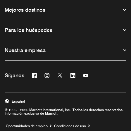
Mejores destinos
Para los huéspedes
Nuestra empresa
Facebook
Instagram
Twitter
Linkedin
Youtube
Síganos
Abre una ventana nueva
Abre una ventana nueva
Abre una ventana nueva
Abre una ventana nueva
Abre una ventana nu
Español
© 1996 – 2026 Marriott International, Inc. Todos los derechos reservados.
Información exclusiva de Marriott
Abre una ventana nueva
Oportunidades de empleo
Condiciones de uso