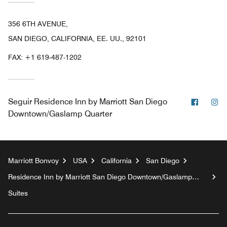
356 6TH AVENUE,
SAN DIEGO, CALIFORNIA, EE. UU., 92101
FAX:
+1 619-487-1202
Facebo
In
Seguir
Residence Inn by Marriott San Diego
Downtown/Gaslamp Quarter
Marriott Bonvoy
USA
California
San Diego
Residence Inn by Marriott San Diego Downtown/Gaslamp
Quarter
Suites