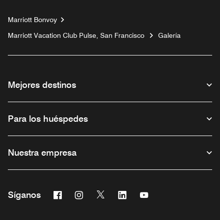
Marriott Bonvoy
Marriott Vacation Club Pulse, San Francisco
Galería
Mejores destinos
Para los huéspedes
Nuestra empresa
Facebook
Instagram
Twitter
Linkedin
Youtube
Síganos
Abre una ventana nueva
Abre una ventana nueva
Abre una ventana nueva
Abre una ventana nueva
Abre una ventana nu