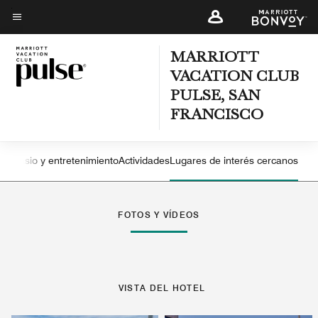
Skip
to
Texto del menú
main
MARRIOTT
content
VACATION CLUB
PULSE, SAN
FRANCISCO
imnasio y entretenimiento
Actividades
Lugares de interés cercanos
Flecha izquierda
Fle
FOTOS Y VÍDEOS
VISTA DEL HOTEL