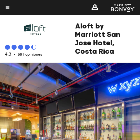
Skip
to
Texto del menú
main
Aloft by
content
Marriott San
Jose Hotel,
Costa Rica
4.3
•
591 opiniones