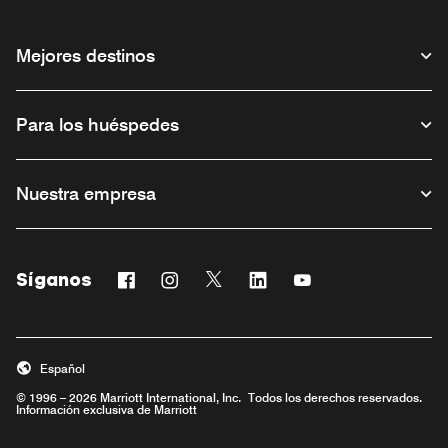
Mejores destinos
Para los huéspedes
Nuestra empresa
Síganos
Facebook
Instagram
Twitter
Linkedin
Youtube
Abre una ventana nueva
Abre una ventana nueva
Abre una ventana nueva
Abre una ventana nueva
Abre una ventana n
Español
© 1996 – 2026 Marriott International, Inc. Todos los derechos reservados.
Información exclusiva de Marriott