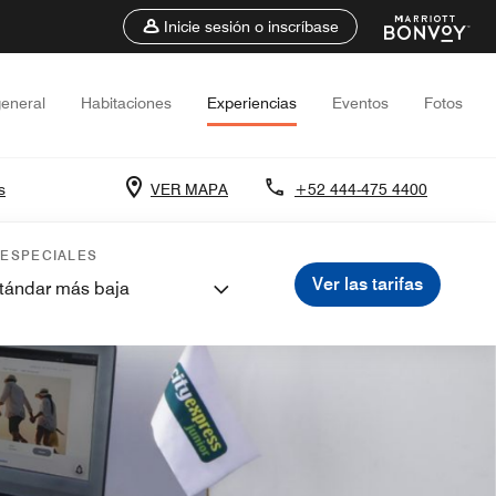
Inicie sesión o inscríbase
general
Habitaciones
Experiencias
Eventos
Fotos
s
VER MAPA
+52 444-475 4400
 ESPECIALES
Ver las tarifas
stándar más baja