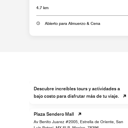
4.7 km
Abierto para Almuerzo & Cena
Descubre increíbles tours y actividades a
of the
da
bajo costo para disfrutar más de tu viaje.
Plaza Sendero Mall
gamanga I,
Av Benito Juarez #2005, Estrella de Oriente, San
Luis Potosi, MX-SLP, Mexico, 78396