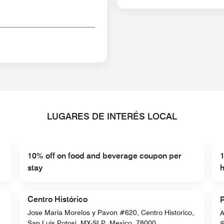
LUGARES DE INTERÉS LOCAL
10% off on food and beverage coupon per
1
stay
h
Centro Histórico
Jose Maria Morelos y Pavon #620, Centro Historico,
A
San Luis Potosi, MX-SLP, Mexico, 78000
S