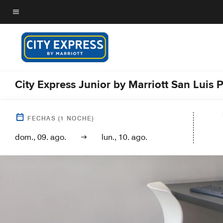
Skip
to
Texto del menú
main
content
City Express Junior by Marriott San Luis P
FECHAS
(
1
NOCHE)
dom., 09. ago.
lun., 10. ago.