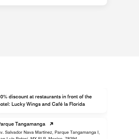
Descubre 
0% discount at restaurants in front of the
otel: Lucky Wings and Café la Florida
bajo cost
Parque Tangamanga
Plaza Se
v. Salvador Nava Martínez, Parque Tangamanga I,
Av Benito 
an Luis Potosí, MX-SLP, Mexico, 78294
Luis Potos