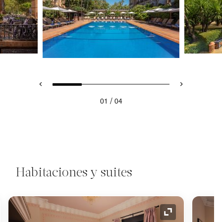
/
01
04
Habitaciones y suites
o de expansión
Icono de expan