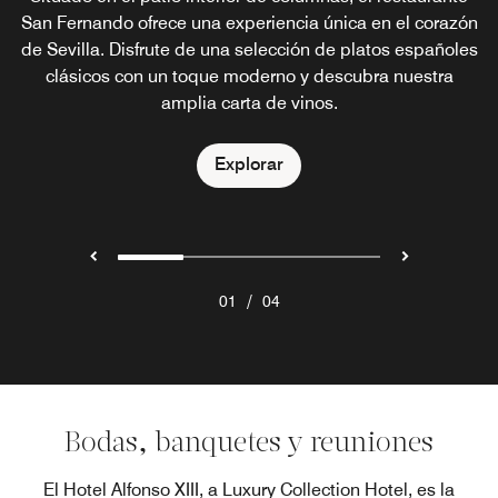
San Fernando ofrece una experiencia única en el corazón
menú de comida ligera, exquisitos refrigerios y refrescos.
cócteles exclusivos y clásicos en Ena Sevilla. Nuestro
de Sevilla. Disfrute de una selección de platos españoles
El restaurante de la piscina es exclusivo para los
restaurante con terraza al aire libre ofrece una
huéspedes del hotel. El bar de la piscina está abierto de
experiencia gastronómica social con excepcionales
clásicos con un toque moderno y descubra nuestra
vistas del centro de la ciudad.
amplia carta de vinos.
11h a 19h.
Explorar
Explorar
Explorar
/
01
04
Bodas, banquetes y reuniones
El Hotel Alfonso XIII, a Luxury Collection Hotel, es la