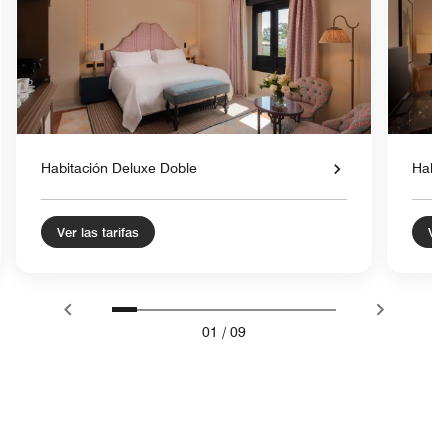
Habitación Deluxe Doble
Habit
Ver las tarifas
Ver
01
/
09