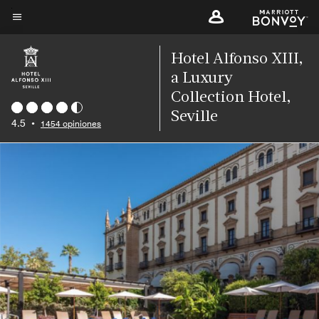
Skip
to
Texto del menú
main
Hotel Alfonso XIII,
content
a Luxury
Collection Hotel,
Seville
4.5
•
1454 opiniones