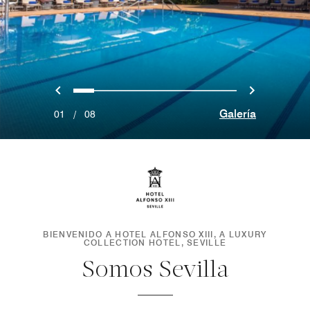
Anterior
Siguien
0
1
2
3
4
5
6
7
Galería
01
/
08
BIENVENIDO A HOTEL ALFONSO XIII, A LUXURY
COLLECTION HOTEL, SEVILLE
Somos Sevilla