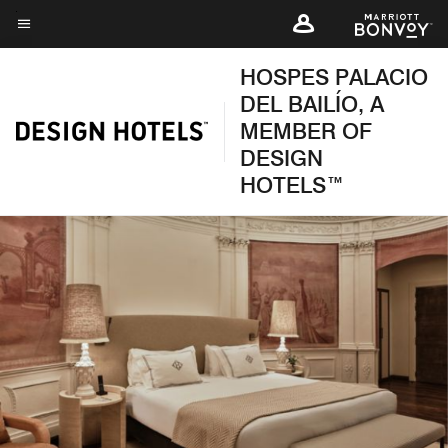
Skip
to
Texto del menú
main
HOSPES PALACIO
content
DEL BAILÍO, A
MEMBER OF
DESIGN
HOTELS™