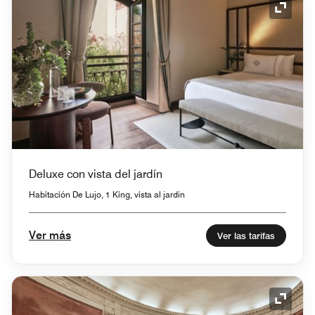
Icono 
Deluxe con vista del jardín
Habitación De Lujo, 1 King, vista al jardín
Ver más
Ver las tarifas
Icono 