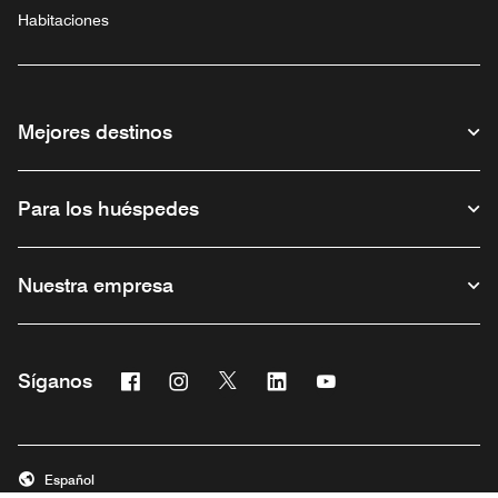
Habitaciones
Mejores destinos
Para los huéspedes
Nuestra empresa
Facebook
Instagram
Twitter
Linkedin
Youtube
Síganos
Abre una ventana nueva
Abre una ventana nueva
Abre una ventana nueva
Abre una ventana nueva
Abre una ventana nu
Español