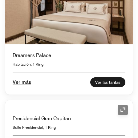
Dreamer's Palace
Habitación, 1 King
Ver más
Ver las tarifas
Icono 
Presidencial Gran Capitan
Suite Presidencial, 1 King