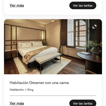
Ver más
Ver las tarifas
Icono 
Habitación Dreamer con una cama
Habitación, 1 King
Ver más
Ver las tarifas