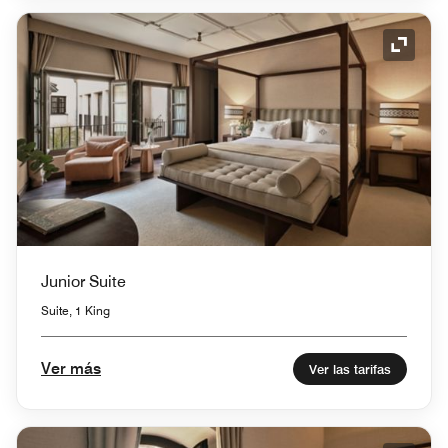
Icono 
Junior Suite
Suite, 1 King
Ver más
Ver las tarifas