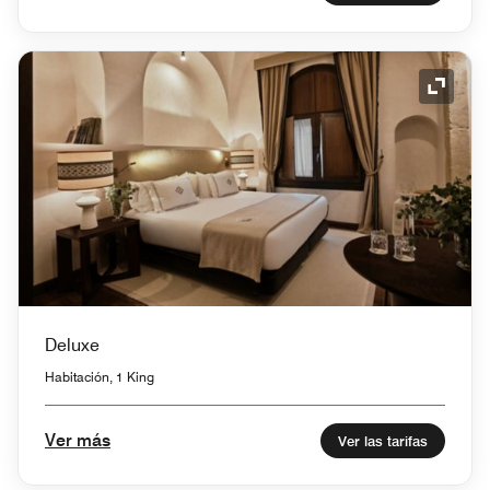
Icono 
Deluxe
Habitación, 1 King
Ver más
Ver las tarifas