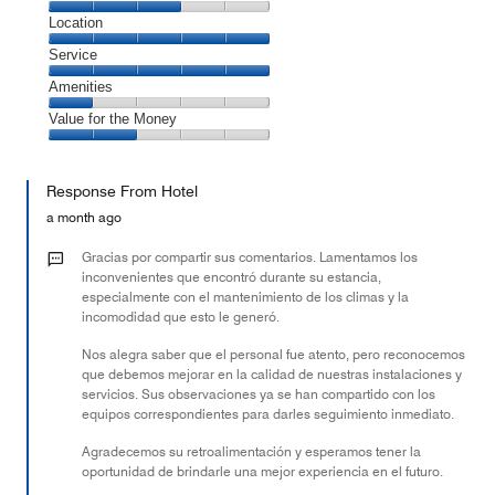
5
Dining,
Location
out
3
of
Location,
Service
out
5
5
of
Service,
Amenities
out
5
5
of
Amenities,
Value for the Money
out
5
1
of
Value
out
5
for
of
Response From Hotel
the
5
Money,
a month ago
2
out
Gracias por compartir sus comentarios. Lamentamos los
of
inconvenientes que encontró durante su estancia,
especialmente con el mantenimiento de los climas y la
5
incomodidad que esto le generó.
Nos alegra saber que el personal fue atento, pero reconocemos
que debemos mejorar en la calidad de nuestras instalaciones y
servicios. Sus observaciones ya se han compartido con los
equipos correspondientes para darles seguimiento inmediato.
Agradecemos su retroalimentación y esperamos tener la
oportunidad de brindarle una mejor experiencia en el futuro.