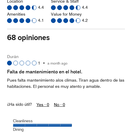
Location
Service & Staff
4.4
4.4
Amenities
Value for Money
4.1
4.2
68 opiniones
Durán
1
•
a month ago
Falta de mantenimiento en el hotel.
Pues falta mantenimiento alos climas. Tiran agua dentro de las
habitaciones. El personal es muy atento y amable.
¿Ha sido útil?
Yes ·
0
No ·
0
Cleanliness
Cleanliness,
Dining