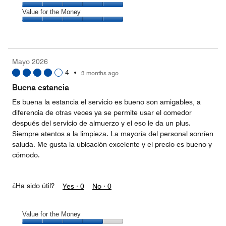
out
5
5
of
Amenities,
Value for the Money
out
5
5
of
Value
out
5
for
of
the
5
Money,
Mayo 2026
5
4
•
3 months ago
out
of
Buena estancia
5
Es buena la estancia el servicio es bueno son amigables, a
diferencia de otras veces ya se permite usar el comedor
después del servicio de almuerzo y el eso le da un plus.
Siempre atentos a la limpieza. La mayoría del personal sonríen
saluda. Me gusta la ubicación excelente y el precio es bueno y
cómodo.
¿Ha sido útil?
Yes ·
0
No ·
0
Value for the Money