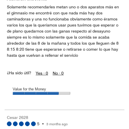
5
Solamente recomendarles metan uno o dos aparatos más en
el gimnasio me encontré con que nada más hay dos
caminadoras y una no funcionaba obviamente como éramos
varios los que la queríamos usar pues tuvimos que esperar o
de plano quedarnos con las ganas respecto al desayuno
siempre es lo mismo solamente que la comida se acaba
alrededor de las 8 de la mañana y todos los que lleguen de 8
8:15 8:20 tiene que esperarse o retirarse o comer lo que hay
hasta que vuelvan a rellenar el servicio
¿Ha sido útil?
Yes ·
0
No ·
0
Value for the Money
Value
for
the
Money,
Cesar 2628
4
5
•
3 months ago
out