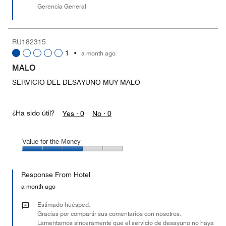
Gerencia General
RU182315
1
•
a month ago
MALO
SERVICIO DEL DESAYUNO MUY MALO
¿Ha sido útil?
Yes ·
0
No ·
0
Value for the Money
Value
for
Response From Hotel
the
Money,
a month ago
3
out
Estimado huésped:
of
Gracias por compartir sus comentarios con nosotros.
Lamentamos sinceramente que el servicio de desayuno no haya
5