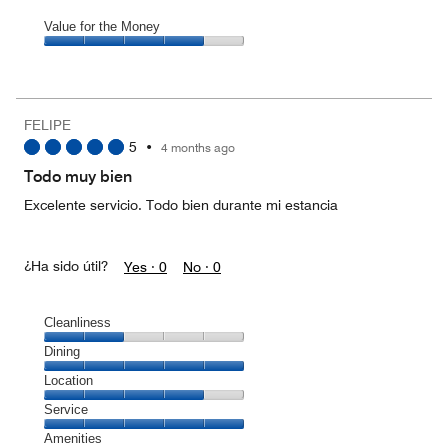
Value for the Money
Value
for
the
Money,
FELIPE
4
5
•
4 months ago
out
of
Todo muy bien
5
Excelente servicio. Todo bien durante mi estancia
¿Ha sido útil?
Yes ·
0
No ·
0
Cleanliness
Cleanliness,
Dining
2
Dining,
Location
out
5
of
Location,
Service
out
5
4
of
Service,
Amenities
out