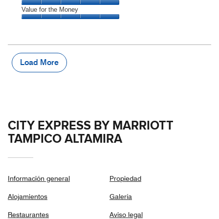
5
5
of
Amenities,
Value for the Money
out
5
5
of
Value
out
5
for
of
the
5
Money,
5
Load More
out
of
5
CITY EXPRESS BY MARRIOTT
TAMPICO ALTAMIRA
Información general
Propiedad
Alojamientos
Galería
Restaurantes
Aviso legal