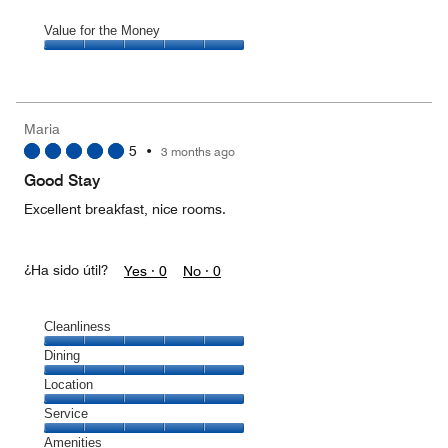
Value for the Money
Value
for
the
Money,
Maria
5
5
•
3 months ago
out
of
Good Stay
5
Excellent breakfast, nice rooms.
¿Ha sido útil?
Yes ·
0
No ·
0
Cleanliness
Cleanliness,
Dining
5
Dining,
Location
out
5
of
Location,
Service
out
5
5
of
Service,
Amenities