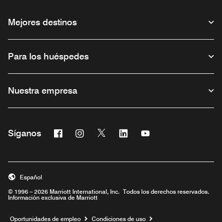
Mejores destinos
Para los huéspedes
Nuestra empresa
Facebook
Instagram
Twitter
Linkedin
Youtube
Síganos
Abre una ventana nueva
Abre una ventana nueva
Abre una ventana nueva
Abre una ventana nueva
Abre una ventana nu
Español
© 1996 – 2026 Marriott International, Inc. Todos los derechos reservados.
Información exclusiva de Marriott
Abre una ventana nueva
Oportunidades de empleo
Condiciones de uso