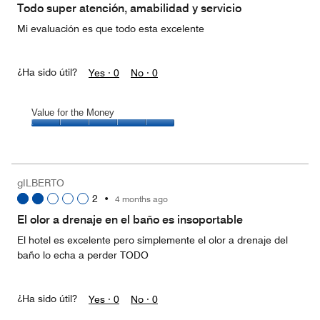
of
Todo super atención, amabilidad y servicio
5
Mi evaluación es que todo esta excelente
¿Ha sido útil?
Yes ·
0
No ·
0
Value for the Money
Value
for
the
Money,
gILBERTO
5
2
•
4 months ago
out
of
El olor a drenaje en el baño es insoportable
5
El hotel es excelente pero simplemente el olor a drenaje del
baño lo echa a perder TODO
¿Ha sido útil?
Yes ·
0
No ·
0