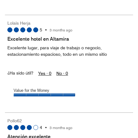
Value
for
the
Money,
Lolais Herja
4
5
•
3 months ago
out
of
Excelente hotel en Altamira
5
Excelente lugar, para viaje de trabajo o negocio,
estacionamiento espacioso, todo en un mismo sitio
¿Ha sido útil?
Yes ·
0
No ·
0
Value for the Money
Value
for
the
Money,
Pollo62
5
4
•
3 months ago
out
of
Atención excelente