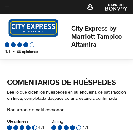
Skip
to
Texto del menú
main
content
City Express by
Marriott Tampico
Altamira
4.1
•
68 opiniones
COMENTARIOS DE HUÉSPEDES
Lee lo que dicen los huéspedes en su encuesta de satisfacción
en línea, completada después de una estancia confirmada
Resumen de calificaciones
Cleanliness
Dining
4.4
4.1