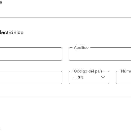
es
lectrónico
Apellido
Código del país
Núme
l