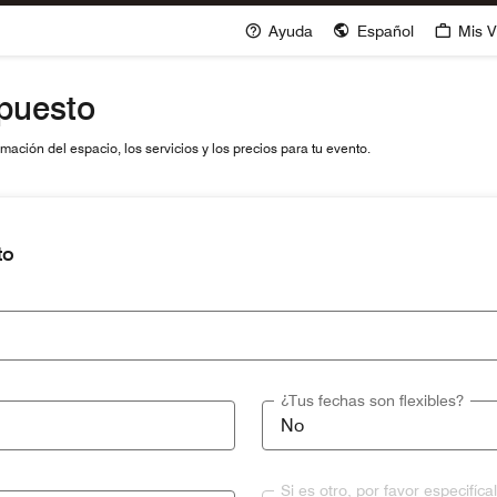
Ayuda
Español
Mis V
upuesto
ación del espacio, los servicios y los precios para tu evento.
to
¿Tus fechas son flexibles?
Si es otro, por favor especifíca