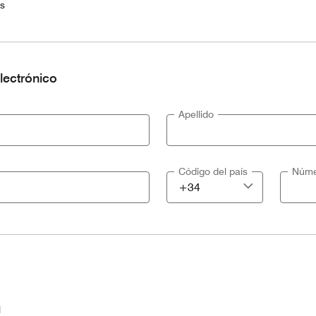
es
lectrónico
Apellido
Código del país
Núme
l