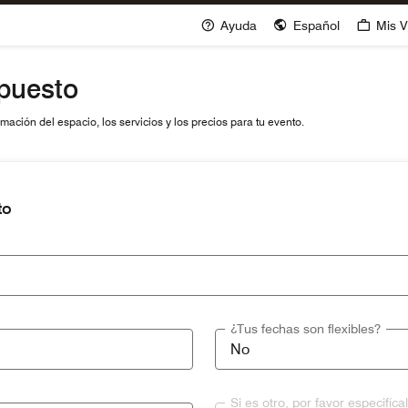
Ayuda
Español
Mis V
upuesto
ación del espacio, los servicios y los precios para tu evento.
to
¿Tus fechas son flexibles?
Si es otro, por favor especifíca