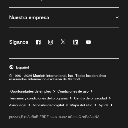
Nuestra empresa
Facebook
Instagram
Twitter
Linkedin
Youtube
Síganos
Abre una ventana nueva
Abre una ventana nueva
Abre una ventana nueva
Abre una ventana nueva
Abre una ventana 
Español
© 1996 – 2026 Marriott International, Inc. Todos los derechos
reservados. Información exclusiva de Marriott
Abre una ventana nueva
Oportunidades de empleo
Condiciones de uso
Términos y condiciones del programa
Centro de privacidad
Aviso legal
Accesibilidad digital
Mapa del sitio
Ayuda
prod31,B16A9B0B-EBDF-5697-8382-8C362C78B3A3,NA