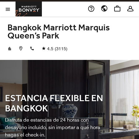
Skip to Content
Marriott Bonvoy
Abrir el menú
Bangkok Marriott Marquis
Queen’s Park
+6620595555
4.5
(3115)
ESTANCIA FLEXIBLE EN
BANGKOK
Disfruta de estancias de 24 horas con
desayuno incluido, sin importar a qué hora
hagas el check-in.