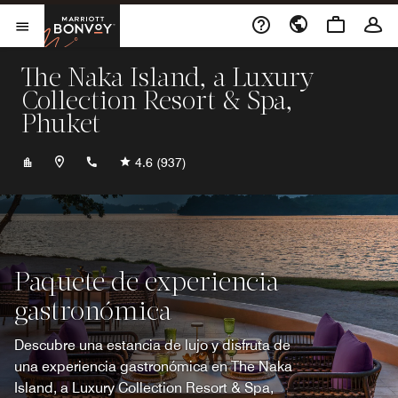
Skip to Content
Marriott Bonvoy
Abrir el menú
The Naka Island, a Luxury
Collection Resort & Spa,
Phuket
+6676371400
4.6
(937)
Paquete de experiencia
gastronómica
Descubre una estancia de lujo y disfruta de
una experiencia gastronómica en The Naka
Island, a Luxury Collection Resort & Spa,