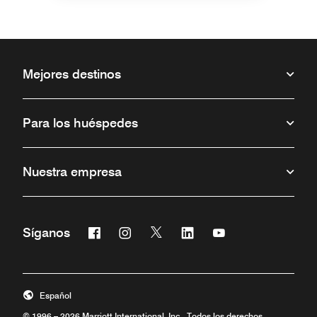
Mejores destinos
Para los huéspedes
Nuestra empresa
Facebook
Instagram
Twitter
Linkedin
Youtube
Síganos
Abre una ventana nueva
Abre una ventana nueva
Abre una ventana nueva
Abre una ventana nueva
Abre una ventana 
Español
© 1996 – 2026 Marriott International, Inc. Todos los derechos