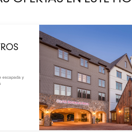
TROS
OCHES
te escapada y
s