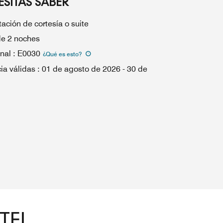
SITAS SABER
ación de cortesía o suite
de 2 noches
nal
:
E0030
¿Qué es esto
?
ia válidas
:
01 de agosto de 2026
-
30 de
TEL