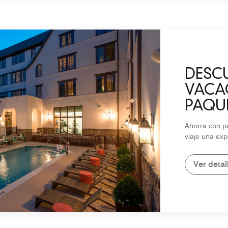
DESC
VACA
PAQU
TEMP
Ahorra con p
viaje una exp
Ver detal