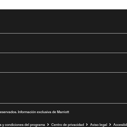
tube
nueva
ntana nueva
 una ventana nueva
reservados. Información exclusiva de Marriott
s y condiciones del programa
Centro de privacidad
Aviso legal
Accesibil