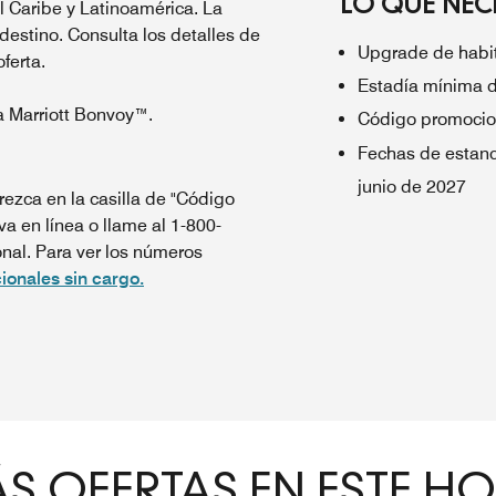
LO QUE NECE
el Caribe y Latinoamérica. La
 destino. Consulta los detalles de
Upgrade de habit
oferta.
Estadía mínima 
a Marriott Bonvoy™.
Código promocio
Fechas de estanc
junio de 2027
ezca en la casilla de "Código
va en línea o llame al 1-800-
al. Para ver los números
ionales sin cargo.
S OFERTAS EN ESTE HO