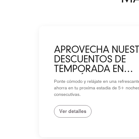
APROVECHA NUES
DESCUENTOS DE
TEMPORADA EN
ESTADÍAS DE 5+ N
Ponte cómodo y relájate en una refrescan
ahorra en tu proxima estadía de 5+ noche
consecutivas.
Ver detalles