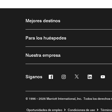
Mejores destinos
Para los huéspedes
Nuestra empresa
Facebook
Instagram
Twitter
Linkedin
You
Síganos
Abre una ventana nueva
Abre una ventana nueva
Abre una ventana 
Abre una ve
Abre
© 1996 – 2026 Marriott International, Inc. Todos los derechos 
Abre una ventana nueva
Oportunidades de empleo
Condiciones de uso
Término