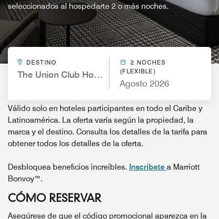
seleccionados al hospedarte 2 o más noches.
DESTINO
2 NOCHES
(FLEXIBLE)
The Union Club Hotel at Purdue University, Autogr
Agosto 2026
Válido solo en hoteles participantes en todo el Caribe y
Latinoamérica. La oferta varía según la propiedad, la
marca y el destino. Consulta los detalles de la tarifa para
obtener todos los detalles de la oferta.
Desbloquea beneficios increíbles.
Inscríbete
a Marriott
Bonvoy™.
CÓMO RESERVAR
Asegúrese de que el código promocional aparezca en la