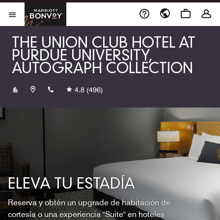
Skip to Content
Marriott Bonvoy
Abrir el menú
THE UNION CLUB HOTEL AT
PURDUE UNIVERSITY,
AUTOGRAPH COLLECTION
+17654948922
4.8
(496)
ELEVA TU ESTADÍA
Reserva y obtén un upgrade de habitación de
cortesía o una experiencia "Suite" en hoteles