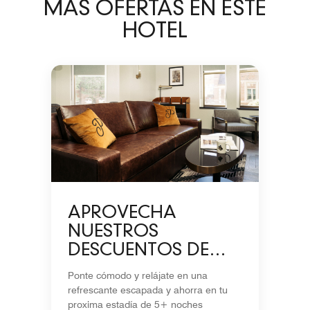
MÁS OFERTAS EN ESTE
HOTEL
APROVECHA
NUESTROS
DESCUENTOS DE
TEMPORADA EN
Ponte cómodo y relájate en una
ESTADÍAS DE 5+
refrescante escapada y ahorra en tu
NOCHES
proxima estadía de 5+ noches