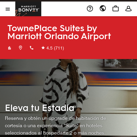
Skip to Content
Marriott Bonvoy
Abrir el menú
TownePlace Suites by
Marriott Orlando Airport
+14076525210
4.5
(711)
Eleva tu Estadía
Reserva y obtén un upgrade de habitación de
cortesía o una experiencia "Suite" en hoteles
seleccionados al hospedarte 2 o más noches.