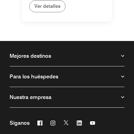
Ver detalles
Mejores destinos
Para los huéspedes
Nuestra empresa
Facebook
Instagram
Twitter
Linkedin
Youtube
Síganos
Abre una ventana nueva
Abre una ventana nueva
Abre una ventana nueva
Abre una ventana nueva
Abre una ventana 