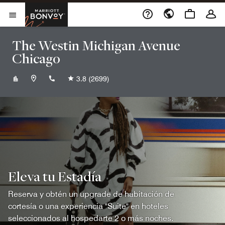
Skip to Content
Marriott Bonvoy
Abrir el menú
The Westin Michigan Avenue
Chicago
+13129437200
3.8
(2699)
Eleva tu Estadía
Reserva y obtén un upgrade de habitación de
cortesía o una experiencia "Suite" en hoteles
seleccionados al hospedarte 2 o más noches.