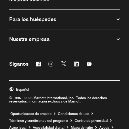
Para los huéspedes
Nuestra empresa
Facebook
Instagram
Twitter
Linkedin
Youtube
Síganos
Abre una ventana nueva
Abre una ventana nueva
Abre una ventana nueva
Abre una ventana nueva
Abre una ventana 
Español
© 1996 – 2026 Marriott International, Inc. Todos los derechos
reservados. Información exclusiva de Marriott
Abre una ventana nueva
Oportunidades de empleo
Condiciones de uso
Términos y condiciones del programa
Centro de privacidad
Aviso legal
Accesibilidad digital
Mapa del sitio
Ayuda