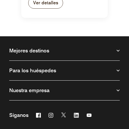
Ver detalles
Mejores destinos
Para los huéspedes
Nuestra empresa
Facebook
Instagram
Twitter
Linkedin
Youtube
Síganos
Abre una ventana nueva
Abre una ventana nueva
Abre una ventana nueva
Abre una ventana nueva
Abre una ventana 