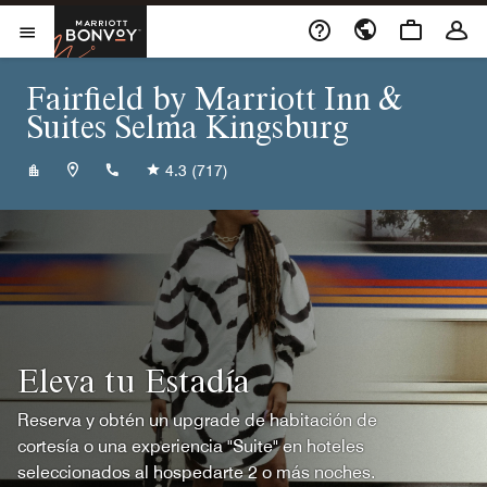
Skip to Content
Marriott Bonvoy
Abrir el menú
Fairfield by Marriott Inn &
Suites Selma Kingsburg
+15598978840
4.3
(717)
Eleva tu Estadía
Reserva y obtén un upgrade de habitación de
cortesía o una experiencia "Suite" en hoteles
seleccionados al hospedarte 2 o más noches.