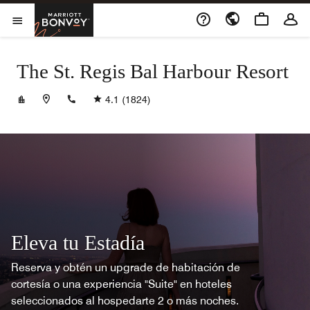
Skip to Content
Marriott Bonvoy
Abrir el menú
The St. Regis Bal Harbour Resort
+13059933300
4.1
(1824)
Eleva tu Estadía
Reserva y obtén un upgrade de habitación de
cortesía o una experiencia "Suite" en hoteles
seleccionados al hospedarte 2 o más noches.