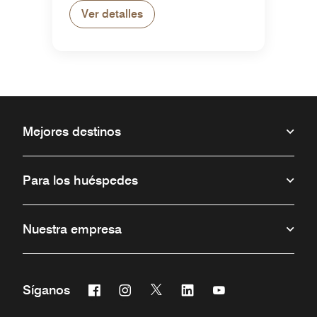
Ver detalles
Mejores destinos
Para los huéspedes
Nuestra empresa
Facebook
Instagram
Twitter
Linkedin
Youtube
Síganos
Abre una ventana nueva
Abre una ventana nueva
Abre una ventana nueva
Abre una ventana nueva
Abre una ventana 