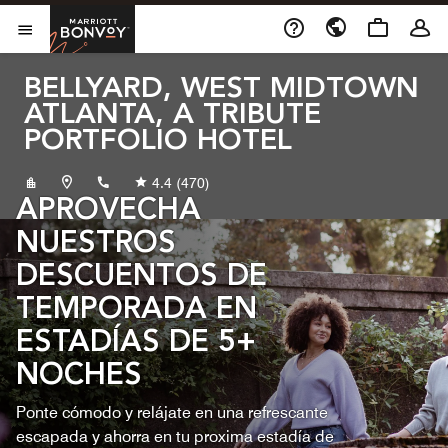
Skip to Content
Marriott Bonvoy
Abrir el menú
BELLYARD, WEST MIDTOWN
ATLANTA, A TRIBUTE
PORTFOLIO HOTEL
+14048068333
4.4
(470)
APROVECHA
NUESTROS
DESCUENTOS DE
TEMPORADA EN
ESTADÍAS DE 5+
NOCHES
Ponte cómodo y relájate en una refrescante
escapada y ahorra en tu proxima estadía de