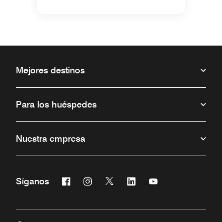
Mejores destinos
Para los huéspedes
Nuestra empresa
Facebook
Instagram
Twitter
Linkedin
Youtube
Síganos
Abre una ventana nueva
Abre una ventana nueva
Abre una ventana nueva
Abre una ventana nueva
Abre una ventana 