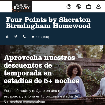
Skip to Content
Marriott Bonvoy
Abrir el menú
Four Points by Sheraton
Birmingham Homewood
+12059426070
3.2
(469)
Aprovecha nuestros
descuentos de
temporada en
estadías de 5+ noches
Ponte cómodo y relájate en una refrescante
escapada y ahorra en tu proxima estadía de
5+ noches consecutivas.