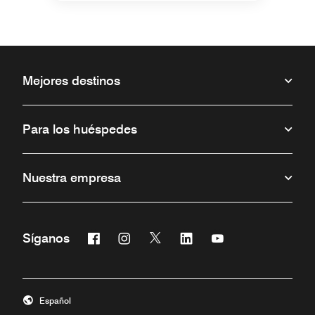
Mejores destinos
Para los huéspedes
Nuestra empresa
Facebook
Instagram
Twitter
Linkedin
Youtube
Síganos
Abre una ventana nueva
Abre una ventana nueva
Abre una ventana nueva
Abre una ventana nueva
Abre una ventana 
Español