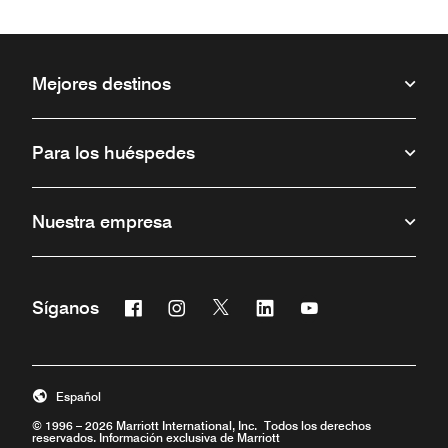
Mejores destinos
Para los huéspedes
Nuestra empresa
Facebook
Instagram
Twitter
Linkedin
Youtube
Síganos
Abre una ventana nueva
Abre una ventana nueva
Abre una ventana nueva
Abre una ventana nueva
Abre una ventana 
Español
© 1996 – 2026 Marriott International, Inc. Todos los derechos
reservados. Información exclusiva de Marriott