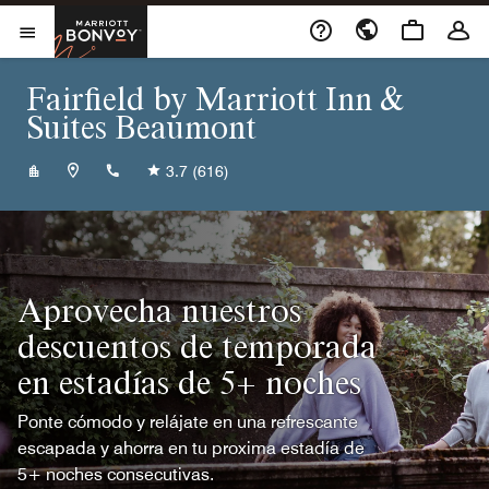
Skip to Content
Marriott Bonvoy
Abrir el menú
Fairfield by Marriott Inn &
Suites Beaumont
+14098405751
3.7
(616)
Aprovecha nuestros
descuentos de temporada
en estadías de 5+ noches
Ponte cómodo y relájate en una refrescante
escapada y ahorra en tu proxima estadía de
5+ noches consecutivas.