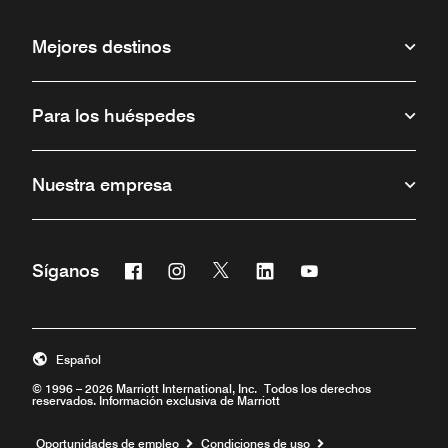
Mejores destinos
Para los huéspedes
Nuestra empresa
Facebook
Instagram
Twitter
Linkedin
Youtube
Síganos
Abre una ventana nueva
Abre una ventana nueva
Abre una ventana nueva
Abre una ventana nueva
Abre una ventana 
Español
© 1996 – 2026 Marriott International, Inc. Todos los derechos
reservados. Información exclusiva de Marriott
Abre una ventana nueva
Oportunidades de empleo
Condiciones de uso