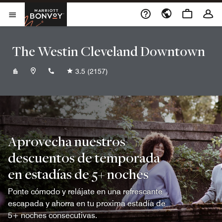
Skip to Content
Marriott Bonvoy
Abrir el menú
The Westin Cleveland Downtown
+12167717700
3.5
(2157)
Aprovecha nuestros
descuentos de temporada
en estadías de 5+ noches
Ponte cómodo y relájate en una refrescante
escapada y ahorra en tu proxima estadía de
5+ noches consecutivas.